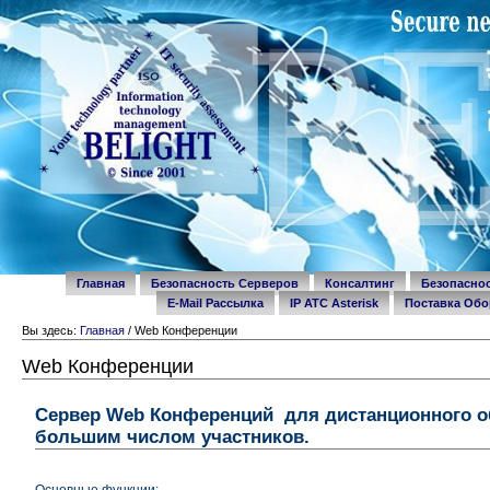
Перейти
Разделы
к
содержимому.
|
Перейти
к
навигации
Personal
tools
Главная
Безопасность Серверов
Консалтинг
Безопасно
E-Mail Рассылка
IP ATC Asterisk
Поставка Обо
Вы здесь:
Главная
/
Web Конференции
Web Конференции
Сервер Web Конференций для дистанционного о
большим числом участников.
Основные функции: