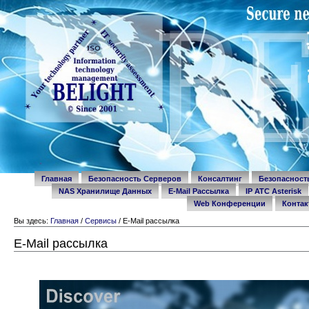
Перейти
Разделы
к
содержимому.
|
Перейти
к
навигации
Personal
tools
Главная
Безопасность Серверов
Консалтинг
Безопаснос
NAS Хранилище Данных
E-Mail Рассылка
IP ATC Asterisk
Web Конференции
Контак
Вы здесь:
Главная
/
Сервисы
/
E-Mail рассылка
E-Mail рассылка