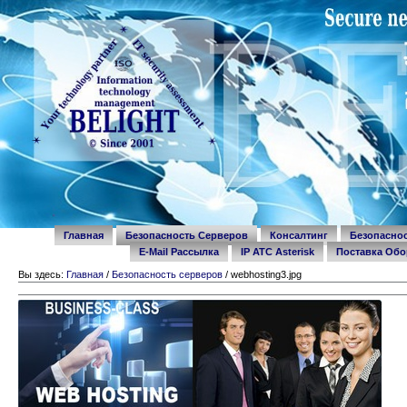
Перейти
Разделы
к
содержимому.
|
Перейти
к
навигации
Personal
tools
Главная
Безопасность Серверов
Консалтинг
Безопасно
E-Mail Рассылка
IP ATC Asterisk
Поставка Обо
Вы здесь:
Главная
/
Безопасность серверов
/
webhosting3.jpg