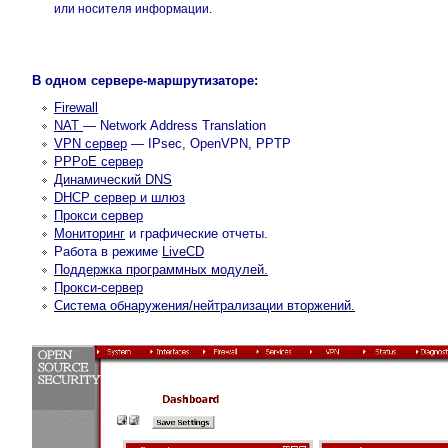
или носителя информации.
В одном сервере-маршрутизаторе:
Firewall
NAT
— Network Address Translation
VPN cервер
— IPsec, OpenVPN, PPTP
PPPoE
сервер
Динамический DNS
DHCP сервер и шлюз
Прокси сервер
Мониторинг
и графические отчеты.
Работа в режиме
LiveCD
Поддержка программных модулей.
Прокси-сервер
Система обнаружения/нейтрализации вторжений.