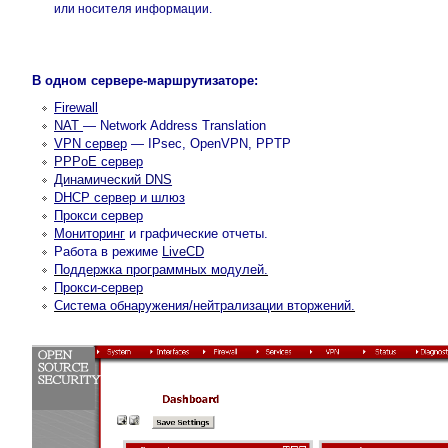
или носителя информации.
В одном сервере-маршрутизаторе:
Firewall
NAT
— Network Address Translation
VPN cервер
— IPsec, OpenVPN, PPTP
PPPoE
сервер
Динамический DNS
DHCP сервер и шлюз
Прокси сервер
Мониторинг
и графические отчеты.
Работа в режиме
LiveCD
Поддержка программных модулей.
Прокси-сервер
Система обнаружения/нейтрализации вторжений.