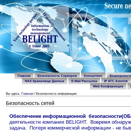
Перейти
Разделы
к
содержимому.
|
Перейти
к
навигации
Personal
tools
Главная
Безопасность Серверов
Консалтинг
Безопаснос
NAS Хранилище Данных
E-Mail Рассылка
IP ATC Asterisk
Web Конференции
Вы здесь:
Главная
/
Безопасность информации
Безопасность сетей
Обеспечение информационной безопасности(ОБ
деятельности компании BELIGHT. Вовремя обнару
задача. Потеря коммерческой информации - не быв