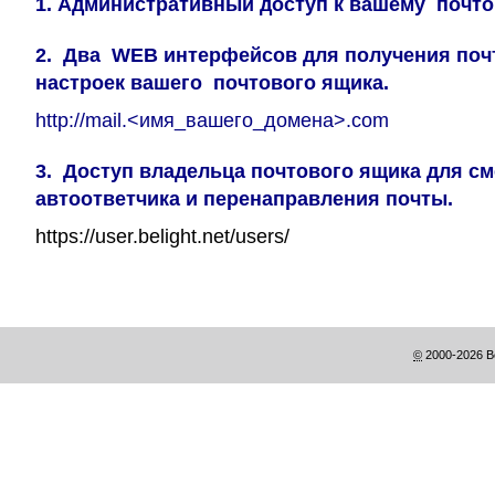
1. Административный доступ к вашему почто
2. Два WEB интерфейсов для получения по
настроек вашего почтового ящика.
http://mail.<имя_вашего_домена>.com
3. Доступ владельца почтового ящика для см
автоответчика и перенаправления почты.
https://user.belight.net/users/
©
2000-2026 Be
This
is
WhiteBlack
Belight
Theme