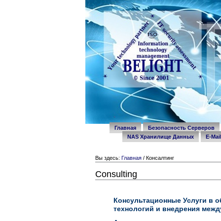
Перейти
Разделы
к
содержимому.
|
Перейти
к
навигации
Personal
tools
Главная
Безопасность Серверов
NAS Хранилище Данных
E-Mai
Вы здесь:
Главная
/
Консалтинг
Consulting
Консультационные Услуги в 
технологий и внедрения межд