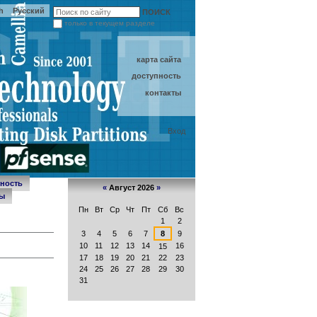
h
Русский
ПОИСК
только в текущем разделе
Расширенный
поиск
карта сайта
доступность
контакты
Вход
ность
«
Август 2026
»
ы
Пн
Вт
Ср
Чт
Пт
Сб
Вс
Август
1
2
3
4
5
6
7
8
9
10
11
12
13
14
16
15
17
18
19
20
21
22
23
24
25
26
27
28
29
30
31