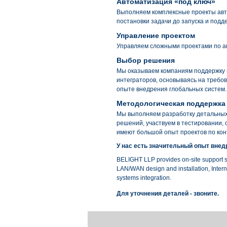
Автоматизация «под ключ»
Выполняем комплексные проекты авт
постановки задачи до запуска и подд
Управление проектом
Управляем сложными проектами по а
Выбор решения
Мы оказываем компаниям поддержку в
интеграторов, основываясь на требо
опыте внедрения глобальных систем.
Методологическая поддержка 
Мы выполняем разработку детальных 
решений, участвуем в тестировании,
имеют большой опыт проектов по кон
У нас есть значительный опыт вне
BELIGHT LLP
provides on-site support 
LAN/WAN design and installation, Interne
systems integration.
Для уточнения деталей - звоните.