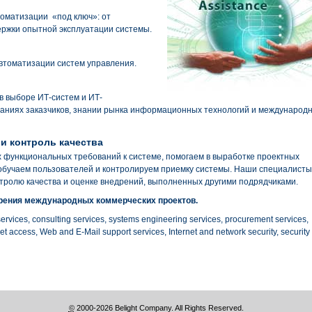
оматизации «под ключ»: от
ержки опытной эксплуатации системы.
втоматизации систем управления.
 выборе ИТ-систем и ИТ-
ваниях заказчиков, знании рынка информационных технологий и международ
и контроль качества
функциональных требований к системе, помогаем в выработке проектных
 обучаем пользователей и контролируем приемку системы. Наши специалисты
тролю качества и оценке внедрений, выполненных другими подрядчиками.
дрения международных коммерческих проектов.
services, consulting services, systems engineering services, procurement services,
t access, Web and E-Mail support services, Internet and network security, security
©
2000-2026 Belight Company. All Rights Reserved.