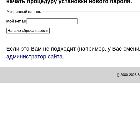
начать процедуру установки нового пароля.
Утерянный пароль.
Мой e-mail
Если это Вам не подходит (например, у Вас смени
администратор сайта
.
©
2000-2026 Be
This
is
WhiteBlack
Belight
Theme