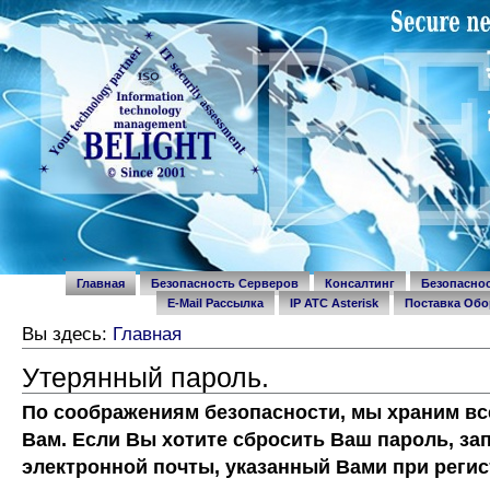
Перейти
Разделы
к
содержимому.
|
Перейти
к
навигации
Personal
tools
Главная
Безопасность Серверов
Консалтинг
Безопасно
E-Mail Рассылка
IP ATC Asterisk
Поставка Обо
Вы здесь:
Главная
Утерянный пароль.
По соображениям безопасности, мы храним вс
Вам. Если Вы хотите сбросить Ваш пароль, з
электронной почты, указанный Вами при регис